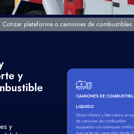
Cotizar plataforma o camiones de combustibles
E
y
rte y
mbustible
CAMIONES DE COMBUSTIBL
LIQUIDO
Desarrollamos y fabricamos proy
de camiones de combustible
es y
equipados con estanques certifi
que varían en capacidad desde 