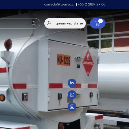
contacto@isventec.cl
+56 2 2887 27 00
|
0