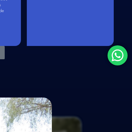
s
 de