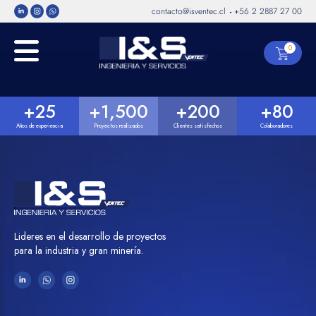
contacto@isventec.cl
+56 2 2887 27 00
-
0
+
25
+
1,500
+
200
+
80
Años de experiencia
Proyectos realizados
Clientes satisfechos
Colaboradores
Lideres en el desarrollo de proyectos
para la industria y gran minería.