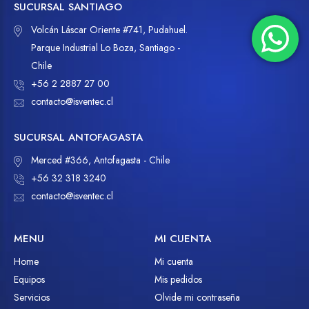
SUCURSAL SANTIAGO
Volcán Láscar Oriente #741, Pudahuel.
Parque Industrial Lo Boza, Santiago -
Chile
+56 2 2887 27 00
contacto@isventec.cl
SUCURSAL ANTOFAGASTA
Merced #366, Antofagasta - Chile
+56 32 318 3240
contacto@isventec.cl
MENU
MI CUENTA
Home
Mi cuenta
Equipos
Mis pedidos
Servicios
Olvide mi contraseña