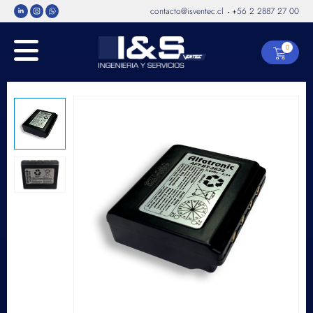
contacto@isventec.cl
+56 2 2887 27 00
-
0