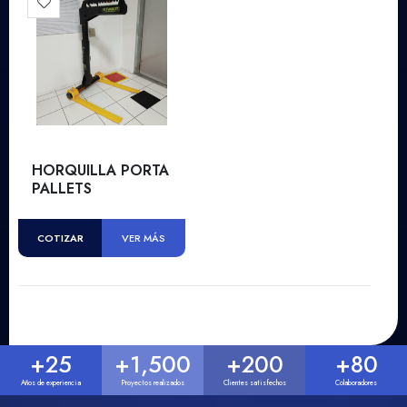
HORQUILLA PORTA
PALLETS
COTIZAR
VER MÁS
+
25
+
1,500
+
200
+
80
Años de experiencia
Proyectos realizados
Clientes satisfechos
Colaboradores