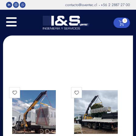
contacto@isventec.cl
+56 2 2887 27 00
-
0
Inicio
/ Marca del
producto / Elevare
Mostrar barra lateral