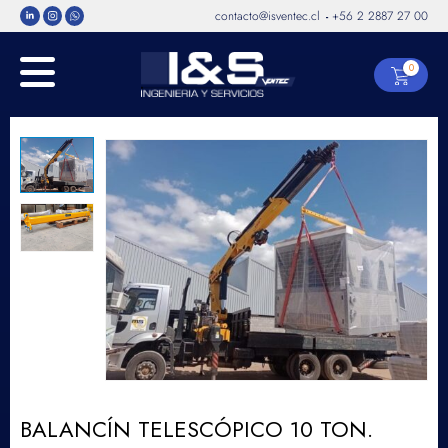
contacto@isventec.cl
+56 2 2887 27 00
-
0
BALANCÍN TELESCÓPICO 10 TON.