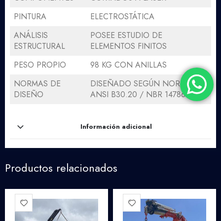
PINTURA
ELECTROSTÁTICA
ANÁLISIS
POSEE ESTUDIO DE
ESTRUCTURAL
ELEMENTOS FINITOS
PESO PROPIO
98 KG CON ANILLAS
NORMAS DE
DISEÑADO SEGÚN NORMAS
DISEÑO
ANSI B30.20 / NBR 14786
Información adicional
Productos relacionados