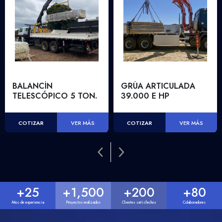
BALANCÍN
GRÚA ARTICULADA
TELESCÓPICO 5 TON.
39.000 E HP
COTIZAR
COTIZAR
VER MÁS
VER MÁS
+
25
+
1,500
+
200
+
80
Años de experiencia
Proyectos realizados
Clientes satisfechos
Colaboradores