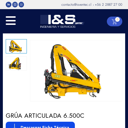
contacto@isventec.cl
+56 2 2887 27 00
-
0
GRÚA ARTICULADA 6.500C
Descargar Ficha Técnica